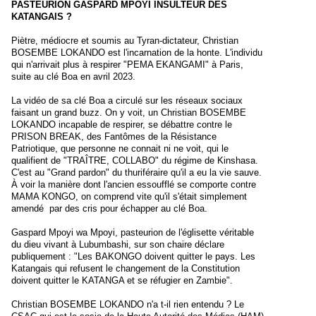
PASTEURION GASPARD MPOYI INSULTEUR DES
KATANGAIS ?
Piètre, médiocre et soumis au Tyran-dictateur, Christian
BOSEMBE LOKANDO est l'incarnation de la honte. L'individu
qui n'arrivait plus à respirer "PEMA EKANGAMI" à Paris,
suite au clé Boa en avril 2023.
La vidéo de sa clé Boa a circulé sur les réseaux sociaux
faisant un grand buzz. On y voit, un Christian BOSEMBE
LOKANDO incapable de respirer, se débattre contre le
PRISON BREAK, des Fantômes de la Résistance
Patriotique, que personne ne connait ni ne voit, qui le
qualifient de "TRAÎTRE, COLLABO" du régime de Kinshasa.
C'est au "Grand pardon" du thuriféraire qu'il a eu la vie sauve.
À voir la manière dont l'ancien essoufflé se comporte contre
MAMA KONGO, on comprend vite qu'il s'était simplement
amendé par des cris pour échapper au clé Boa.
Gaspard Mpoyi wa Mpoyi, pasteurion de l'églisette véritable
du dieu vivant à Lubumbashi, sur son chaire déclare
publiquement : "Les BAKONGO doivent quitter le pays. Les
Katangais qui refusent le changement de la Constitution
doivent quitter le KATANGA et se réfugier en Zambie".
Christian BOSEMBE LOKANDO n'a t-il rien entendu ? Le