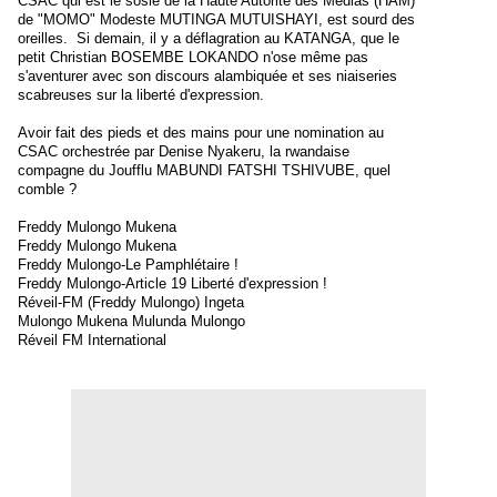
CSAC qui est le sosie de la Haute Autorité des Médias (HAM)
de "MOMO" Modeste MUTINGA MUTUISHAYI, est sourd des
oreilles. Si demain, il y a déflagration au KATANGA, que le
petit Christian BOSEMBE LOKANDO n'ose même pas
s'aventurer avec son discours alambiquée et ses niaiseries
scabreuses sur la liberté d'expression.
Avoir fait des pieds et des mains pour une nomination au
CSAC orchestrée par Denise Nyakeru, la rwandaise
compagne du Joufflu MABUNDI FATSHI TSHIVUBE, quel
comble ?
Freddy Mulongo Mukena
Freddy Mulongo Mukena
Freddy Mulongo-Le Pamphlétaire !
Freddy Mulongo-Article 19 Liberté d'expression !
Réveil-FM (Freddy Mulongo) Ingeta
Mulongo Mukena Mulunda Mulongo
Réveil FM International