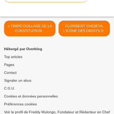
< TRIPATOUILLAGE DE LA
FLORIBERT CHEBEYA,
CONSTITUTION :
L'ICÔNE DES DROITS DE
SALOMON IDI KALONDA
L'HOMME ! >
DELLA EST SILENCIEUX,
POURQUOI A-T-IL ÉTÉ
Hébergé par Overblog
FABRIQUÉ SÉNATEUR DU
HAUT- KATANGA PAR
Top articles
ENSEMBLE POUR LA
Pages
RÉPUBLIQUE ?
Contact
Signaler un abus
C.G.U.
Cookies et données personnelles
Préférences cookies
Voir le profil de Freddy Mulongo, Fondateur et Rédacteur en Chef