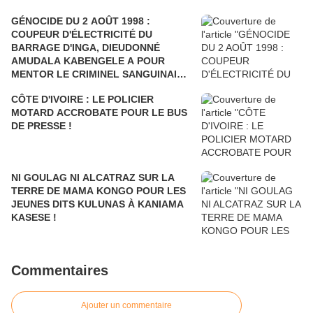
GÉNOCIDE DU 2 AOÛT 1998 :
COUPEUR D'ÉLECTRICITÉ DU
BARRAGE D'INGA, DIEUDONNÉ
AMUDALA KABENGELE A POUR
MENTOR LE CRIMINEL SANGUINAIRE
JAMES KABAREBE, LE SOUDARD
CÔTE D'IVOIRE : LE POLICIER
EST COMMANDANT DU M23-RWANDA
MOTARD ACCROBATE POUR LE BUS
!
DE PRESSE !
NI GOULAG NI ALCATRAZ SUR LA
TERRE DE MAMA KONGO POUR LES
JEUNES DITS KULUNAS À KANIAMA
KASESE !
Commentaires
Ajouter un commentaire