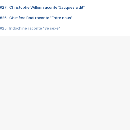
#27 : Christophe Willem raconte "Jacques a dit"
#26 : Chimène Badi raconte "Entre nous"
#25 : Indochine raconte "3e sexe"
#24 : Zaho raconte "C'est chelou"
#23 : Patrick Bruel raconte "Au café des délices"
#22 : Kyo raconte "Le chemin"
#21 : Nolwenn Leroy raconte "Cassé"
#20 : Patrick Hernandez raconte "Born to be alive"
#19 : Lorie raconte "Près de moi"
#18 : Michael Jones raconte "A nos actes manqués" (avec Jean-Jacque
#17 : Khaled raconte "Aïcha"
#16 : Corneille raconte "Parce qu'on vient de loin"