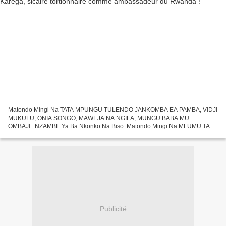
Matondo Mingi Na TATA MPUNGU TULENDO JANKOMBA EA PAMBA, VIDJI
MUKULU, ONIA SONGO, MAWEJA NA NGILA, MUNGU BABA MU
OMBAJI...NZAMBE Ya Ba Nkonko Na Biso. Matondo Mingi Na MFUMU TATA
KIMBANGU DIANTUNGUNUA MWINDA Ya Biso Bayindo ! Matondo Mingi
Na Ba Nkoko...
Publicité