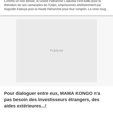
Comme un lion blessé, le Grand Patriarche Ciakudia s'est battu pour la
libération de ses camarades de l'Udps, emprisonnés arbitrairement par
Augustin Kabuya puis la Haute Hiérarchie pour leur congrès. La croix rouge
internationale a été officiellement...
Publicité
Pour dialoguer entre eux, MAMA KONGO n'a
pas besoin des investisseurs étrangers, des
aides extérieures...!